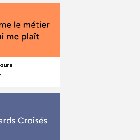
cours
s