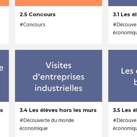
2.5 Concours
3.1 Les 
#Concours
#Découve
économiq
rs
3.4 Les élèves hors les murs
3.5 Les 
#Découverte du monde
#Découve
économique
économiq