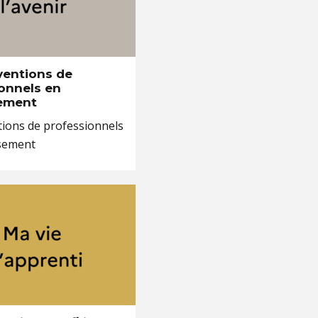
rventions de
onnels en
sement
tions de professionnels
ssement