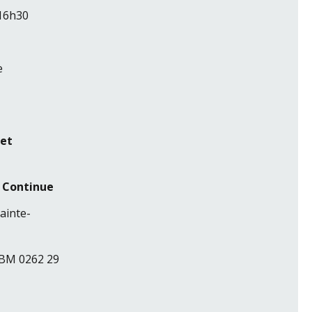
 16h30
e
 et
 Continue
ainte-
ABM 0262 29