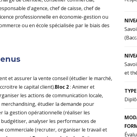
responsable d'agence, chef de caisse, chef de
 Licence professionnelle en économie-gestion ou
NIVE
Commerce ou en école spécialisée par le biais des
Savoi
(Bacc
NIVE
tenus
Savoi
et th
ient et assurer la vente conseil (étudier le marché,
croitre le capital client).
Bloc 2
: Animer et
TYPE
rganiser les actions de communication locale,
Diplô
le merchandising, étudier la demande pour
r la gestion opérationnelle (réaliser les
MODA
 budgétiser, analyser les performances de
FOR
e commerciale (recruter, organiser le travail et
Évalu