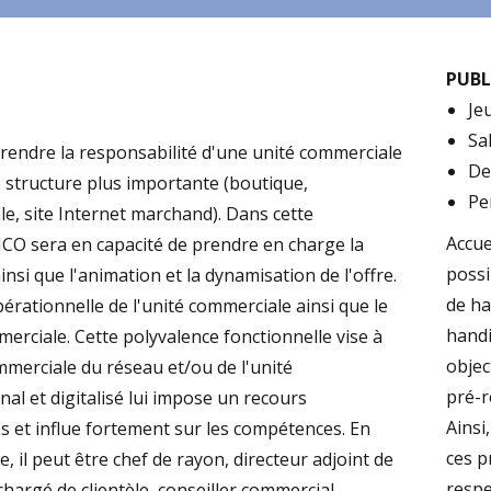
PUBL
je
s
rendre la responsabilité d'une unité commerciale
d
de structure plus importante (boutique,
p
, site Internet marchand). Dans cette
Accue
 MCO sera en capacité de prendre en charge la
possi
ainsi que l'animation et la dynamisation de l'offre.
de ha
érationnelle de l'unité commerciale ainsi que le
handi
ciale. Cette polyvalence fonctionnelle vise à
objec
mmerciale du réseau et/ou de l'unité
pré-r
al et digitalisé lui impose un recours
Ainsi
 et influe fortement sur les compétences. En
ces p
se, il peut être chef de rayon, directeur adjoint de
respe
hargé de clientèle, conseiller commercial,