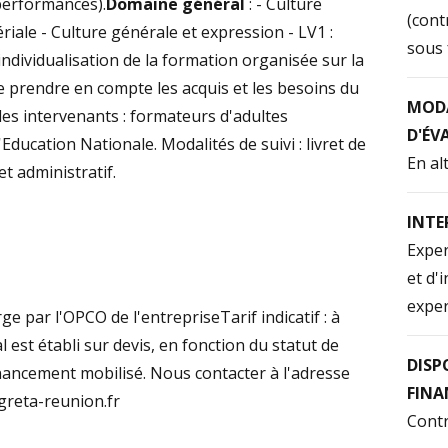
performances).
Domaine général
: - Culture
(cont
iale - Culture générale et expression - LV1 :
sous 
ndividualisation de la formation organisée sur la
e prendre en compte les acquis et les besoins du
MODA
des intervenants : formateurs d'adultes
D'ÉV
Education Nationale. Modalités de suivi : livret de
En al
t administratif.
INTE
Exper
et d'
exper
e par l'OPCO de l'entrepriseTarif indicatif : à
l est établi sur devis, en fonction du statut de
DISP
inancement mobilisé. Nous contacter à l'adresse
FIN
@greta-reunion.fr
Contr