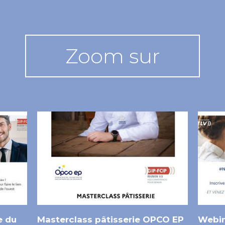
Zoom sur
e du
Masterclass pâtisserie OPCO EP
Webin