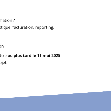
rmation ?
istique, facturation, reporting.
n !
ettre
au plus tard le 11 mai 2025
jet.