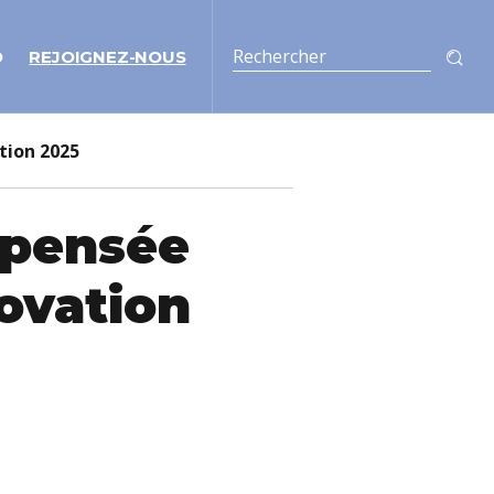
O
REJOIGNEZ-NOUS
tion 2025
pensée
novation