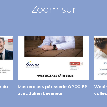
Zoom sur
e du
Masterclass pâtisserie OPCO EP
Webin
avec Julien Leveneur
collec