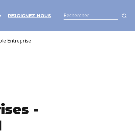
O
REJOIGNEZ-NOUS
ole Entreprise
ises -
l