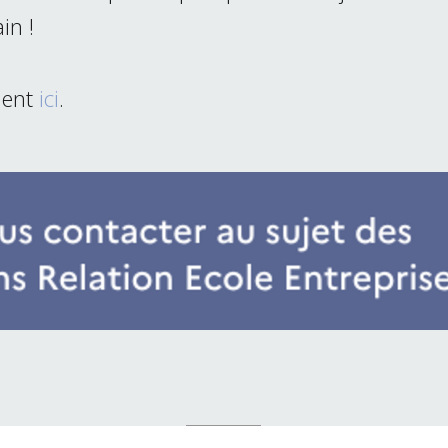
in !
ment
ici
.