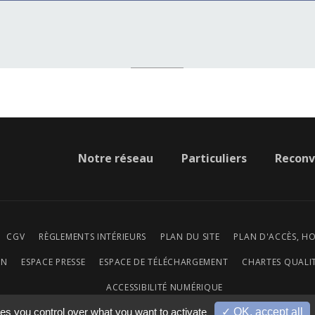
Notre réseau
Particuliers
Reconv
CGV
RÈGLEMENTS INTÉRIEURS
PLAN DU SITE
PLAN D'ACCÈS, H
ON
ESPACE PRESSE
ESPACE DE TÉLÉCHARGEMENT
CHARTES QUALIT
ACCESSIBILITÉ NUMÉRIQUE
ves you control over what you want to activate
✓ OK, accept all