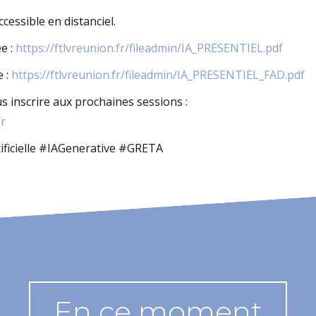
essible en distanciel.
ée :
https://ftlvreunion.fr/fileadmin/IA_PRESENTIEL.pdf
e :
https://ftlvreunion.fr/fileadmin/IA_PRESENTIEL_FAD.pdf
 inscrire aux prochaines sessions :
fr
ificielle #IAGenerative #GRETA
En ce moment